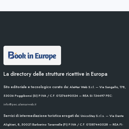
La directory delle strutture ricettive in Europa
Sito editoriale e tecnologico curato da:
AleMar Web S.r.l. — Via Sangallo, 178,
53036 Poggibonsi (SI)
P.IVA / C.F. 01276690524 — REA SI-134497
PEC:
info@pec.alemarweb.it
Servizi di intermediazione turistica erogati da:
UnicoStay S.r.l.s. — Via Dante
Alighieri, 8, 50021 Barberino Tavarnelle (FI)
P.IVA / C.F. 01587440528 — REA FI-