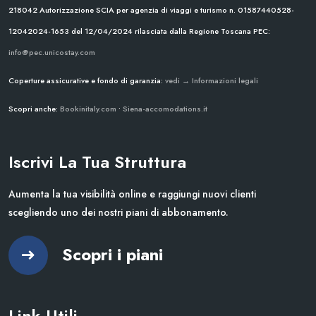
218042
Autorizzazione SCIA per agenzia di viaggi e turismo n. 01587440528-
12042024-1653 del 12/04/2024
rilasciata dalla Regione Toscana
PEC:
info@pec.unicostay.com
Coperture assicurative e fondo di garanzia:
vedi → Informazioni legali
Scopri anche:
Bookinitaly.com
•
Siena-accomodations.it
Iscrivi La Tua Struttura
Aumenta la tua visibilità online e raggiungi nuovi clienti
scegliendo uno dei nostri piani di abbonamento.
Scopri i piani
Link Utili